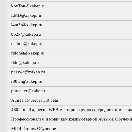
kpyTou@xakep.ru
LMD@xakep.ru
l4m3r@xakep.ru
bo2k@xakep.ru
netbus@xakep.ru
fidonet@xakep.ru
fido@xakep.ru
passwd@xakep.ru
r00ter@xakep.ru
phreaker@xakep.ru
Auist FTP Server 3.0 beta
460 e-mail адресов WEB мастеров крупных, средних и мелких
Профессионалам и новичкам компьютерной музыки. Обучени
MIDI Drums. Обучение