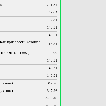
в
701.54
59.64
2.81
140.31
140.31
 Как приобрести хорошее
14.31
 REPORTS - 4 шт. )
0.00
140.31
140.31
140.31
флаконе)
347.26
флаконе)
347.26
2455.40
2455.40