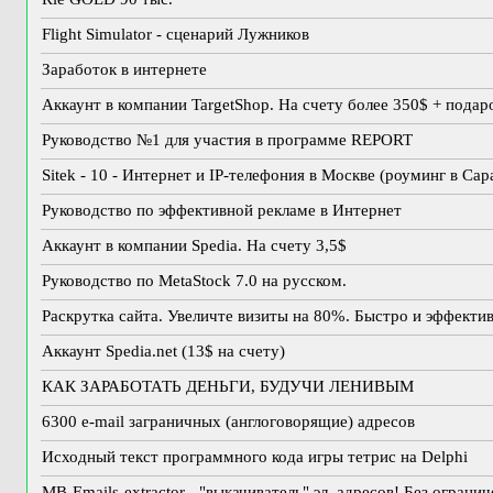
Flight Simulator - сценарий Лужников
Заработок в интернете
Аккаунт в компании TargetShop. На счету более 350$ + подар
Руководство №1 для участия в программе REPORT
Sitek - 10 - Интернет и IP-телефония в Москве (роуминг в Сар
Руководство по эффективной рекламе в Интернет
Аккаунт в компании Spedia. На счету 3,5$
Руководство по MetaStock 7.0 на русском.
Раскрутка сайта. Увеличте визиты на 80%. Быстро и эффекти
Аккаунт Spedia.net (13$ на счету)
КАК ЗАРАБОТАТЬ ДЕНЬГИ, БУДУЧИ ЛЕНИВЫМ
6300 e-mail заграничных (англоговорящие) адресов
Исходный текст программного кода игры тетрис на Delphi
MB-Emails-extractor - "выкачиватель" эл. адресов! Без ограни