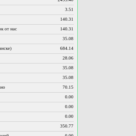
3.51
140.31
ок от нас
140.31
35.08
анске)
684.14
28.06
35.08
35.08
вно
70.15
0.00
0.00
0.00
350.77
чений
0.00