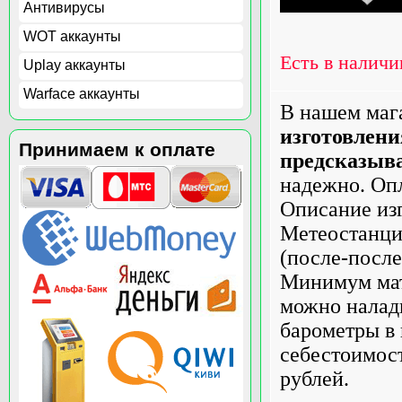
Антивирусы
WOT аккаунты
Есть в наличи
Uplay аккаунты
Warface аккаунты
В нашем маг
изготовлени
Принимаем к оплате
предсказыва
надежно. Оп
Описание изг
Метеостанция
(после-после
Минимум мат
можно налади
барометры в 
себестоимост
рублей.