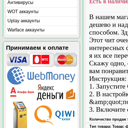
Есть в наличи
Антивирусы
WOT аккаунты
В нашем маг
Uplay аккаунты
дешево и на
Warface аккаунты
способом. Зд
Этот чит оче
интересных ф
Принимаем к оплате
я их все пер
Скажу одно, 
вам понравит
Инструкция:
1. Запустите
2. В настро
&amp;quot;п
3. Включите 
Количество продаж т
Тип товара: Товар: ф